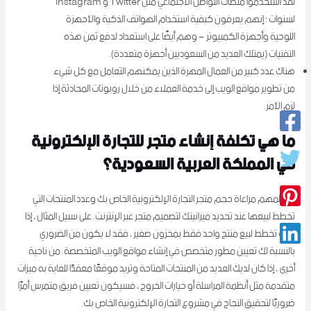
لقد استخدموا منصات التواصل الاجتماعي مثل Twitter و Instagram
لسنوات ؛ إنهم يعرفون كيفية استخدام الهواتف الذكية والأجهزة
اللوحية وأجهزة الكمبيوتر – وهم أيضًا على استعداد لدفع ثمن هذه
التقنيات (يمتلك العديد من السعوديين أجهزة متعددة).
هناك عدد كبير من العمال المهرة الذين يمكنهم التعامل مع كل شيء
من تطوير مواقع الويب إلى خدمة العملاء من خلال روبوتات المحادثة إذا
لزم الأمر.
ما هي تكلفة إنشاء متجر للتجارة الإلكترونية
في المملكة العربية السعودية؟
من المهم مراعاة حجم متجر التجارة الإلكترونية الخاص بك وعدد المنتجات التي
تخطط لبيعها عند تحديد ميزانيتك لتصميم متجر عبر الإنترنت. على سبيل المثال ، إذا
كنت تخطط لبيع منتج واحد فقط بمخزون صغير ، فقد لا يكون من الضروري
بالنسبة لك تعيين مطور متخصص في إنشاء مواقع الويب المتخصصة. من ناحية
أخرى ، إذا كان لديك العديد من المنتجات المتاحة وتريد موقعًا معقدًا للغاية به ميزات
متقدمة مثل أنظمة المراسلة أو خيارات الخروج ، فسيكون تعيين فريق متمرس أمرًا
ضروريًا لتحقيق النجاح في مشروع التجارة الإلكترونية الخاص بك.