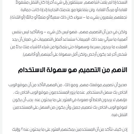
النسخة إذا لم يلفت انتباههم. سينتقلون إلى شيء آخر إذا كان التنقل مشغولاً
للغاية أو مربكًا للغاية. ولن يتفاعلوا مع علامتك التجارية إلا إذا كانت جمالية
تجعلهم يشعرون بشيء ما – سواء كان ذلك سعيدًا أو متعبًا أو جائعًا (أو الثلاثة).
ولكن في حين أن التصميم مهم ، فهو ليس كل شيء – وبالتأكيد ليس بنفس
أهمية ما سيأتي بعد ذلك: المبيعات! ستساعد أفضل التصميمات في ضمان أن يجد
العملاء ما يريدون بسرعة وسهولة حتى يتمكنوا من شراء الأشياء منك بدلاً من
شخص آخر قد يكون أرخص ولكن أقل سهولة على أعينهم (أو آذانهم).
الأهم من التصميم هو سهولة الاستخدام
صحيح أن تصميم موقعك مهم. ومع ذلك ، من المهم التأكد من أن موقع الويب
الخاص بك سهل الاستخدام. عندما يزور المستخدمون موقع الويب الخاص بك ،
فإنهم لا يريدون الخلط أو صعوبة في العثور على ما يبحثون عنه. يجب أن يكون
لموقع الويب الخاص بك تصميم جميل وأن يكون من السهل على المستخدمين
التنقل فيه.
إذن كيف تتأكد من أن المستخدمين يمكنهم العثور على ما يبحثون عنه؟ وإليك